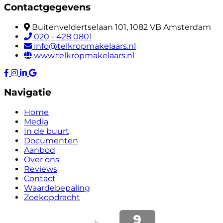
Contactgegevens
Buitenveldertselaan 101, 1082 VB Amsterdam
020 - 428 0801
info@telkropmakelaars.nl
www.telkropmakelaars.nl
Navigatie
Home
Media
In de buurt
Documenten
Aanbod
Over ons
Reviews
Contact
Waardebepaling
Zoekopdracht